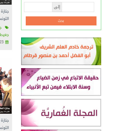
إلى
جنازة
التون
جنا
جعيط 
2012/12/23
جنازة
التون