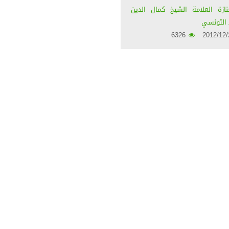
زة العلامة الشيخ كمال الدين
التونسي
6326